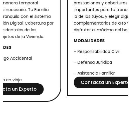
 manera temporal
prestaciones y coberturas m
 necesario. Tu Familia
importantes para tu tranquili
ranquila con el sistema
la de los tuyos, y elegir algun
ón Digital. Cobertura por
complementarias de alto val
identales de los
disfrutar al máximo del hoga
bjetos de la Vivienda.
MODALIDADES
DES
– Responsabilidad Civil
sgo Accidental
– Defensa Jurídica
– Asistencia Familiar
a en viaje
Contacta un Experto
ta un Experto