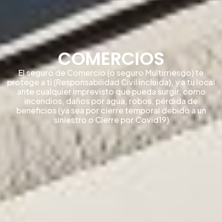
COMERCIOS
El seguro de Comercio (o seguro Multirriesgo) te
protege a ti (Responsabilidad Civil incluida), y a tu local
ante cualquier imprevisto que pueda surgir, como
incendios, daños por agua, robos, pérdida de
beneficios (ya sea por cierre temporal debido a un
siniestro o Cierre por Covid19)