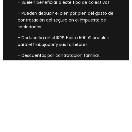
– Suelen beneficiar a este tipo de colectivos
– Pueden deducir el cien por cien del gasto de
contratación del seguro en el impuesto de
sociedades.
– Deducción en el IRPF. Hasta 500 € anuales
para el trabajador y sus familiares.
– Descuentos por contratación familiar.
– Acceso rápido y ágil.
– Olvídate de las largas listas de espera.
– Asistencia Médica de urgencia en viajes
internacionales.
– Cobertura mundial 24h.
Contacta un Experto